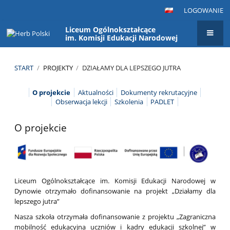
LOGOWANIE
Liceum Ogólnokształcące
im. Komisji Edukacji Narodowej
START
/
PROJEKTY
/
DZIAŁAMY DLA LEPSZEGO JUTRA
Działamy
O projekcie
Aktualności
Dokumenty rekrutacyjne
Obserwacja lekcji
Szkolenia
PADLET
dla
lepszego
O projekcie
jutra
Liceum Ogólnokształcące im. Komisji Edukacji Narodowej w
Dynowie otrzymało dofinansowanie na projekt „Działamy dla
lepszego jutra”
Nasza szkoła otrzymała dofinansowanie z projektu „Zagraniczna
mobilność edukacyjna uczniów i kadry edukacji szkolnej” w