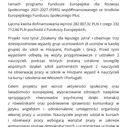
ramach programu Fundusze Europejskie dla Rozwoju
Społecznego 2021-2027 (FERS) współfinansowanego ze środków
Europejskiego Funduszu Społecznego Plus.
Łączna kwota dofinansowania wynosi 282 007,32 PLN z czego 232
712,44 PLN pochodzi z Funduszy Europejskich.
Projekt nosi tytuł „Działamy dla lepszego jutra” i obejmuje: trzy
dziesięciodniowe wyjazdy grup uczniowskich (8 uczniów w każdej
grupie) do szkół w Hiszpanii, Portugalii i Grecji. Przed tymi
wyjazdami odbędą się wizyty przygotowawcze z udziałem 2
nauczycieli, podczas których zostaną ustalone szczegóły
wspólnych działań szkół partnerskich wyjazd 2 nauczycieli
na obserwację pracy w szkole w Hiszpanii wyjazd 4 nauczycieli
na kursy i szkolenia we Włoszech i Portugalii.
Celem projektu jest wzrost aktywności społecznej oraz
świadomości europejskiej, wypracowanie zdrowych nawyków
sprzyjających równowadze psychicznej dzięki interakcji
z rówieśnikami oraz podniesienie sprawności komunikacji w
języku angielskim i udoskonalenie umiejętności organizacji
własnej pracy u uczniów. Nauczyciele poprzez udział w kursach
i obserwacji pracy wzbogacą warsztat pracy w zakresie
wzmacniania postaw demokratycznych i uczestnictwa uczniów w