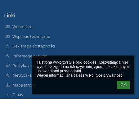
Linki
Webmaster
Wsparcie techniczne
Deklaracja dostępności
Informacje prawne
Ta strona wykorzystuje pliki cookies. Korzystając z niej 
Polityka prywatności
wyrażasz zgodę na ich używanie, zgodnie z aktualnymi 
ustawieniami przeglądarki.

Metryczka
Więcej informacji znajdziesz w 
Polityce prywatności
.
Mapa strony
OK
O nas
Kontakt
Aktualności
Kontakty
Liceum Ogólnokształcące im. Komisji Edukacji Narodowej