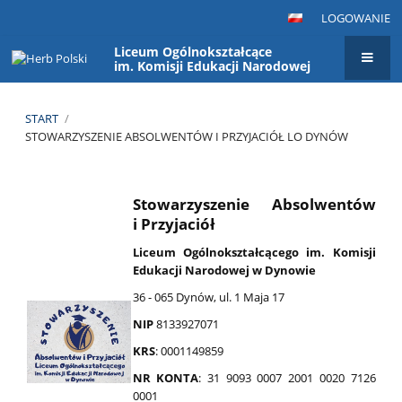
LOGOWANIE
Liceum Ogólnokształcące
im. Komisji Edukacji Narodowej
START
/
STOWARZYSZENIE ABSOLWENTÓW I PRZYJACIÓŁ LO DYNÓW
Stowarzyszenie
Absolwentów
Stowarzyszenie Absolwentów
i Przyjaciół
i
Przyjaciół
Liceum Ogólnokształcącego im. Komisji
LO
Edukacji Narodowej w Dynowie
Dynów
36 - 065 Dynów, ul. 1 Maja 17
NIP
8133927071
KRS
: 0001149859
NR KONTA
: 31 9093 0007 2001 0020 7126
0001