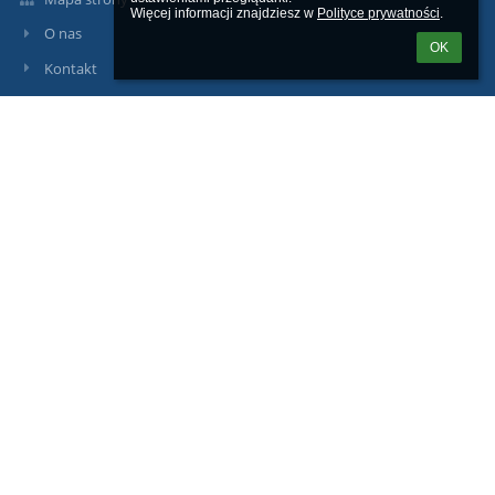
Więcej informacji znajdziesz w 
Polityce prywatności
.
O nas
OK
Kontakt
Aktualności
Kontakty
Liceum Ogólnokształcące im. Komisji Edukacji Narodowej
lodynow@lodynow.pl
16 65 21 077
36-065 Dynów, ul. 1-go Maja 17
Poland
Logowanie
Nazwa użytkownika:
Hasło: