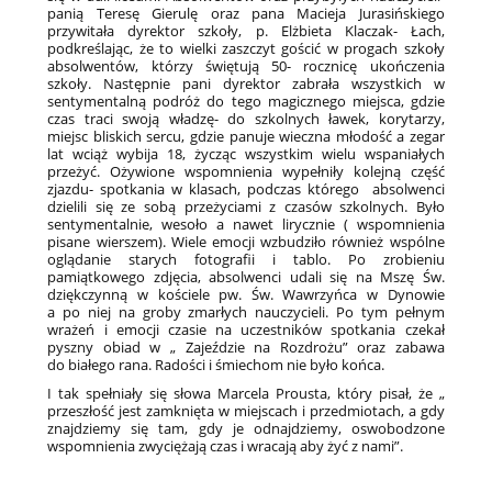
panią Teresę Gierulę oraz pana Macieja Jurasińskiego
przywitała dyrektor szkoły, p. Elżbieta Klaczak- Łach,
podkreślając, że to wielki zaszczyt gościć w progach szkoły
absolwentów, którzy świętują 50- rocznicę ukończenia
szkoły. Następnie pani dyrektor zabrała wszystkich w
sentymentalną podróż do tego magicznego miejsca, gdzie
czas traci swoją władzę- do szkolnych ławek, korytarzy,
miejsc bliskich sercu, gdzie panuje wieczna młodość a zegar
lat wciąż wybija 18, życząc wszystkim wielu wspaniałych
przeżyć. Ożywione wspomnienia wypełniły kolejną część
zjazdu- spotkania w klasach, podczas którego absolwenci
dzielili się ze sobą przeżyciami z czasów szkolnych. Było
sentymentalnie, wesoło a nawet lirycznie ( wspomnienia
pisane wierszem). Wiele emocji wzbudziło również wspólne
oglądanie starych fotografii i tablo. Po zrobieniu
pamiątkowego zdjęcia, absolwenci udali się na Mszę Św.
dziękczynną w kościele pw. Św. Wawrzyńca w Dynowie
a po niej na groby zmarłych nauczycieli. Po tym pełnym
wrażeń i emocji czasie na uczestników spotkania czekał
pyszny obiad w „ Zajeździe na Rozdrożu” oraz zabawa
do białego rana. Radości i śmiechom nie było końca.
I tak spełniały się słowa Marcela Prousta, który pisał, że „
przeszłość jest zamknięta w miejscach i przedmiotach, a gdy
znajdziemy się tam, gdy je odnajdziemy, oswobodzone
wspomnienia zwyciężają czas i wracają aby żyć z nami”.