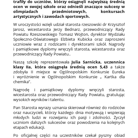
trafiły do uczniów, którzy osiągnęli najwyższą średnią
ocen w swojej szkole oraz odnieśli znaczące sukcesy w
olimpiadach przedmiotowych, konkursach
artystycznych i zawodach sportowych.
W uroczystości wzięli udział starosta rzeszowski dr Krzysztof
Jarosz, wicestarosta Jerzy Bednarz, przewodniczący Rady
Powiatu Rzeszowskiego Tomasz Wojton, dyrektor Wydziału
Społeczno-Oświatowego Elżbieta Kubicka oraz zaproszeni
uczniowie wraz z rodzicami i dyrektorami szkół. Nagrody
i pamiątkowe dyplomy wręczyli starosta, wicestarosta oraz
przewodniczący Rady Powiatu..
Naszą szkołę reprezentowała
Julia Sarnicka, uczennica
klasy IIa,
która osiągnęła średnią ocen 5,43
a także
zdobyła II miejsce w Ogólnopolskim Konkursie Eureka
i wyróżnienie w Ogólnopolskim Konkursie „ Kartka dla
chemika”.
Nagrodę i pamiątkowy dyplomy wręczyli starosta,
wicestarosta oraz przewodniczący Rady Powiatu, gratulując
wysokich wyników i talentu.
Pan Starosta wyrazy uznania skierował również do rodziców
oraz nauczycieli, którzy każdego dnia motywują i wspierają
młodych ludzi w rozwijaniu ich pasji i zdolności. Życzył
uczniom dalszych sukcesów oraz powodzenia na kolejnych
etapach edukacji.
Po oficjalnej części na uczestników czekał pyszny obiad