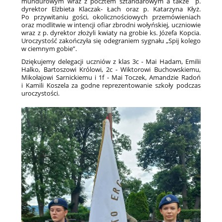
mundurowym wraz z pocztem sztandarowym a także p.
dyrektor Elżbieta Klaczak- Łach oraz p. Katarzyna Kłyż.
Po przywitaniu gości, okolicznościowych przemówieniach
oraz modlitwie w intencji ofiar zbrodni wołyńskiej, uczniowie
wraz z p. dyrektor złożyli kwiaty na grobie ks. Józefa Kopcia.
Uroczystość zakończyła się odegraniem sygnału „Spij kolego
w ciemnym gobie”.
Dziękujemy delegacji uczniów z klas 3c - Mai Hadam, Emilii
Halko, Bartoszowi Królowi, 2c - Wiktorowi Buchowskiemu,
Mikołajowi Sarnickiemu i 1f - Mai Toczek, Amandzie Radoń
i Kamili Koszela za godne reprezentowanie szkoły podczas
uroczystości.