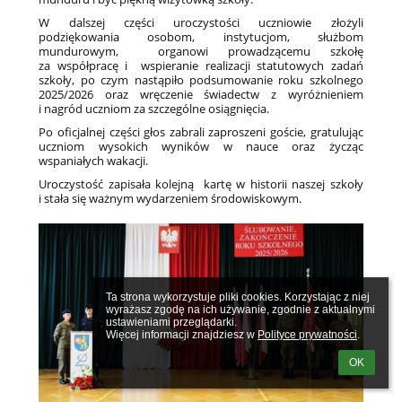
W dalszej części uroczystości uczniowie złożyli
podziękowania osobom, instytucjom, służbom
mundurowym, organowi prowadzącemu szkołę
za współpracę i wspieranie realizacji statutowych zadań
szkoły, po czym nastąpiło podsumowanie roku szkolnego
2025/2026 oraz wręczenie świadectw z wyróżnieniem
i nagród uczniom za szczególne osiągnięcia.
Po oficjalnej części głos zabrali zaproszeni goście, gratulując
uczniom wysokich wyników w nauce oraz życząc
wspaniałych wakacji.
Uroczystość zapisała kolejną kartę w historii naszej szkoły
i stała się ważnym wydarzeniem środowiskowym.
Ta strona wykorzystuje pliki cookies. Korzystając z niej 
wyrażasz zgodę na ich używanie, zgodnie z aktualnymi 
ustawieniami przeglądarki.

Więcej informacji znajdziesz w 
Polityce prywatności
.
OK