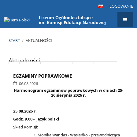
LOGOWANIE
Liceum Ogólnokształcące
im. Komisji Edukacji Narodowej
START
/
AKTUALNOŚCI
Aktualności
Aktualności
1
2
3
4
5
6
7
8
9
10
EGZAMINY POPRAWKOWE
Dalej
06.08.2026
Harmonogram egzaminów poprawkowych w dniach 25-
26 sierpnia 2026 r.
25.08.2026 r.
Godz. 9.00 - język polski
Skład Komisji:
Monika Wandas - Wasieńko - przewodnicząca