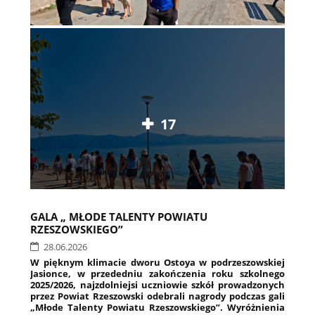
17
GALA „ MŁODE TALENTY POWIATU
RZESZOWSKIEGO”
28.06.2026
W pięknym klimacie dworu Ostoya w podrzeszowskiej
Jasionce, w przededniu zakończenia roku szkolnego
2025/2026, najzdolniejsi uczniowie szkół prowadzonych
przez Powiat Rzeszowski odebrali nagrody podczas gali
„Młode Talenty Powiatu Rzeszowskiego”. Wyróżnienia