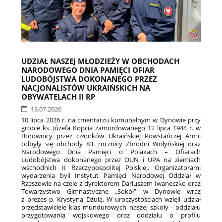
UDZIAŁ NASZEJ MŁODZIEŻY W OBCHODACH
NARODOWEGO DNIA PAMIĘCI OFIAR
LUDOBÓJSTWA DOKONANEGO PRZEZ
NACJONALISTÓW UKRAIŃSKICH NA
OBYWATELACH II RP
13.07.2026
10 lipca 2026 r. na cmentarzu komunalnym w Dynowie przy
grobie ks. Józefa Kopcia zamordowanego 12 lipca 1944 r. w
Borownicy przez członków Ukraińskiej Powstańczej Armii
odbyły się obchody 83. rocznicy Zbrodni Wołyńskiej oraz
Narodowego Dnia Pamięci o Polakach – Ofiarach
Ludobójstwa dokonanego przez OUN i UPA na ziemiach
wschodnich II Rzeczypospolitej Polskiej. Organizatorami
wydarzenia byli Instytut Pamięci Narodowej Oddział w
Rzeszowie na czele z dyrektorem Dariuszem Iwaneczko oraz
Towarzystwo Gimnastyczne „Sokół” w Dynowie wraz
z prezes p. Krystyną Dżułą. W uroczystościach wzięli udział
przedstawiciele klas mundurowych naszej szkoły - oddziału
przygotowania wojskowego oraz oddziału o profilu