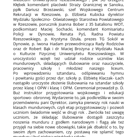
Kłębek komendant placówki Straży Granicznej w Sanoku,
ppłk Dariusz Brzeżawski, szef Wojskowego Centrum
Rekrutacji w Rzeszowie, p. Elżbieta Kubicka dyrektor
Wydziału Społeczno- Oświatowego Starostwa Powiatowego
w Rzeszowie, porucznik Joanna Bober z 35 batalionu WOT,
podkomisarz Maciej Sochacki, komendant Komisariatu
Policji w Dynowie, Renata Pyś, Radna Powiatu
Rzeszowskiego, p. Krystyna Dżuła, prezes TG Sokół w
Dynowie, p. Iwona Hadam przewodnicząca Rady Rodziców
oraz dr Robert Bąk i dr Maciej Brożyna z Wydziału Nauk
o Kulturze Fizycznej Uniwersytetu Rzeszowskiego. W
uroczystości wzięli też udział rodzice uczniów klas
mundurowych, składających ślubowanie oraz nauczyciele,
pracownicy szkoły i młodzież naszego liceum.
Po wprowadzeniu sztandaru, odśpiewaniu hymnu
i powitaniu gości przez dyr. szkoły p. Elżbietę Klaczak- Łach
nastąpiło uroczyste złożenie ślubowania na sztandar szkoły
przez klasę I OPW i klasę I OPM. Ceremoniał prowadził p. D.
Buż instruktor przygotowania wojskowego i edukacji
sportowo- obronnej. Wydarzenie to, jak podkreśliła w swoim
przemówieniu pani Dyrektor, zamyka pierwszy rok nauki w
klasach mundurowych, czyli etap przygotowawczy i pozwoli
uczniom świadomie wejść w drugi rok . Zwróciła też uwagę
uczniom, że składając ślubowanie dostąpili zaszczytu
noszenia munduru z godłem narodowym i flagą ale też
przyjęli na siebie nowe obowiązki, takie jak dbałość o to, by
swoim złym zachowaniem, czy postawą nie splamić tego
munduru i być piękną wizytówką szkoły.