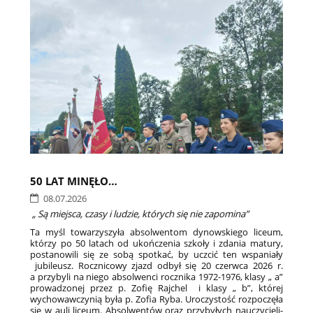
50 LAT MINĘŁO…
08.07.2026
„ Są miejsca, czasy i ludzie, których się nie zapomina”
Ta myśl towarzyszyła absolwentom dynowskiego liceum,
którzy po 50 latach od ukończenia szkoły i zdania matury,
postanowili się ze sobą spotkać, by uczcić ten wspaniały
jubileusz. Rocznicowy zjazd odbył się 20 czerwca 2026 r.
a przybyli na niego absolwenci rocznika 1972-1976, klasy „ a”
prowadzonej przez p. Zofię Rajchel i klasy „ b”, której
wychowawczynią była p. Zofia Ryba. Uroczystość rozpoczęła
się w auli liceum. Absolwentów oraz przybyłych nauczycieli-