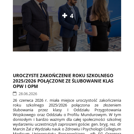
4
UROCZYSTE ZAKOŃCZENIE ROKU SZKOLNEGO
2025/2026 POŁĄCZONE ZE ŚLUBOWANIE KLAS
OPW I OPM
28.06.2026
26 czerwca 2026 r. miała miejsce uroczystość zakończenia
roku szkolnego 2025/2026 połączona ze złożeniem
ślubowania przez klasy I Oddziału Przygotowania
Wojskowego oraz Oddziału o Profilu Mundurowym. W tym
doniosłym i bardzo ważnym dla całej społeczności szkolnej
wydarzeniu uczestniczyli zaproszeni goście: gen. bryg. rez. dr
Marcin Żal z Wydziału nauk o Zdrowiu i Psychologii Collegium
Medicum Uniwersytetu Rzeszowskiego , płk SG Grzegorz