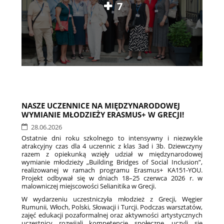
7
NASZE UCZENNICE NA MIĘDZYNARODOWEJ
WYMIANIE MŁODZIEŻY ERASMUS+ W GRECJI!
28.06.2026
Ostatnie dni roku szkolnego to intensywny i niezwykle
atrakcyjny czas dla 4 uczennic z klas 3ad i 3b. Dziewczyny
razem z opiekunką wzięły udział w międzynarodowej
wymianie młodzieży „Building Bridges of Social Inclusion”,
realizowanej w ramach programu Erasmus+ KA151-YOU.
Projekt odbywał się w dniach 18–25 czerwca 2026 r. w
malowniczej miejscowości Selianitika w Grecji.
W wydarzeniu uczestniczyła młodzież z Grecji, Węgier
Rumunii, Włoch, Polski, Słowacji i Turcji. Podczas warsztatów,
zajęć edukacji pozaformalnej oraz aktywności artystycznych
uczestnicy rozwijali kompetencje społeczne, uczyli się