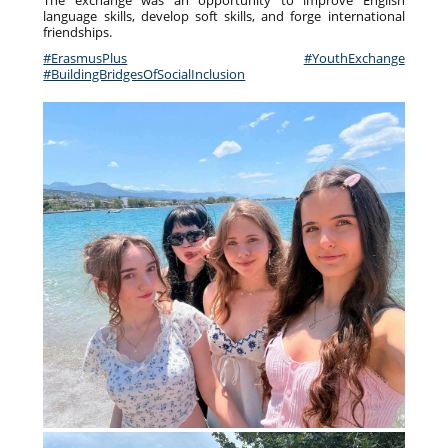
language skills, develop soft skills, and forge international
friendships.
#ErasmusPlus
#YouthExchange
#BuildingBridgesOfSocialInclusion