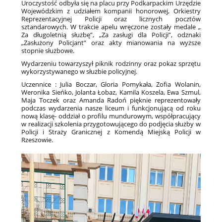
Uroczystość odbyła się na placu przy Podkarpackim Urzędzie
Wojewódzkim z udziałem kompanii honorowej, Orkiestry
Reprezentacyjnej Policji oraz licznych pocztów
sztandarowych. W trakcie apelu wręczone zostały medale „
Za długoletnią służbę”, „Za zasługi dla Policji”, odznaki
„Zasłużony Policjant” oraz akty mianowania na wyższe
stopnie służbowe.
Wydarzeniu towarzyszył piknik rodzinny oraz pokaz sprzętu
wykorzystywanego w służbie policyjnej.
Uczennice : Julia Boczar, Gloria Pomykała, Zofia Wolanin,
Weronika Sieńko, Jolanta Łobaz, Kamila Koszela, Ewa Szmul,
Maja Toczek oraz Amanda Radoń pięknie reprezentowały
podczas wydarzenia nasze liceum i funkcjonującą od roku
nową klasę- oddział o profilu mundurowym, współpracujący
w realizacji szkolenia przygotowującego do podjęcia służby w
Policji i Straży Granicznej z Komendą Miejską Policji w
Rzeszowie.