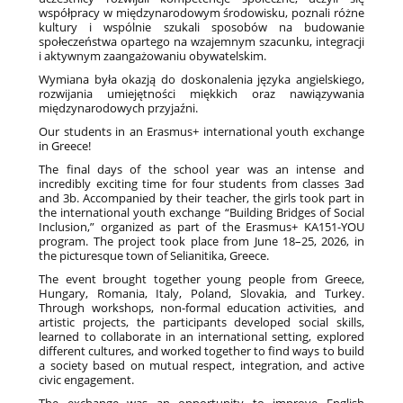
współpracy w międzynarodowym środowisku, poznali różne
kultury i wspólnie szukali sposobów na budowanie
społeczeństwa opartego na wzajemnym szacunku, integracji
i aktywnym zaangażowaniu obywatelskim.
Wymiana była okazją do doskonalenia języka angielskiego,
rozwijania umiejętności miękkich oraz nawiązywania
międzynarodowych przyjaźni.
Our students in an Erasmus+ international youth exchange
in Greece!
The final days of the school year was an intense and
incredibly exciting time for four students from classes 3ad
and 3b. Accompanied by their teacher, the girls took part in
the international youth exchange “Building Bridges of Social
Inclusion,” organized as part of the Erasmus+ KA151-YOU
program. The project took place from June 18–25, 2026, in
the picturesque town of Selianitika, Greece.
The event brought together young people from Greece,
Hungary, Romania, Italy, Poland, Slovakia, and Turkey.
Through workshops, non-formal education activities, and
artistic projects, the participants developed social skills,
learned to collaborate in an international setting, explored
different cultures, and worked together to find ways to build
a society based on mutual respect, integration, and active
civic engagement.
The exchange was an opportunity to improve English